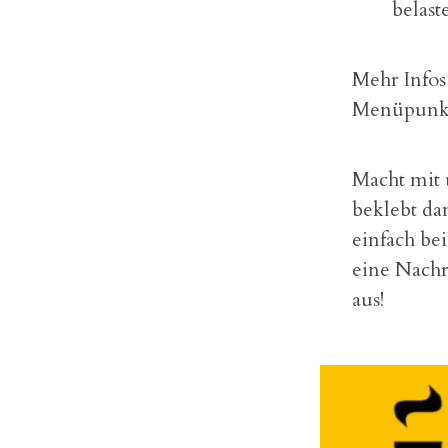
belas
Mehr Infos
Menüpunkt
Macht mit 
beklebt da
einfach be
eine Nachr
aus!