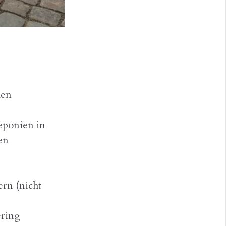
hen
eponien in
en
rn (nicht
ering