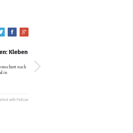
en: Kleben
mschutt nach
l in
ished with
Pelican