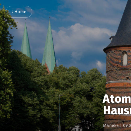
Home
Atoms
Haus
Marieke
|
09.0