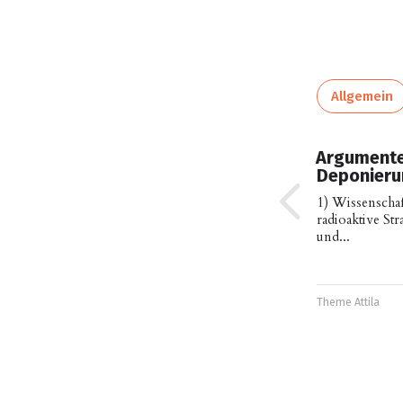
Allgemein
Argumente
Deponieru
1) Wissenschaf
radioaktive St
und...
Theme
Attila