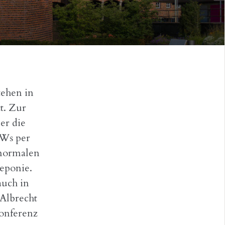
tehen in
t. Zur
er die
KWs per
 normalen
eponie.
auch in
 Albrecht
onferenz