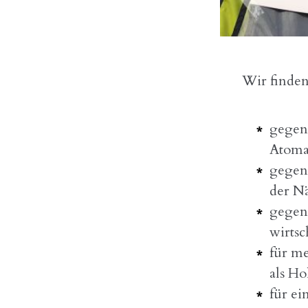
Wir finden
gegen 
Atoma
gegen
der N
gegen 
wirts
für me
als Ho
für ei